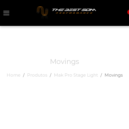
Movings
Home
Produtos
Mak Pro Stage Light
Movings