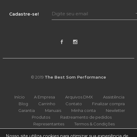
Cadastre-se!
© 2019
The Best Som Performance
Início
A Empresa
Arquivos DMX
Assistência
Blog
Carrinho
Contato
Finalizar compra
Garantia
Manuais
Minha conta
Newletter
Produtos
Rastreamento de pedidos
Representantes
Termos & Condições
Nosso site utiliza cookies para otimizar sua experiência de