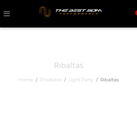
Ribaltas
Home
Produtos
Light Party
Ribaltas