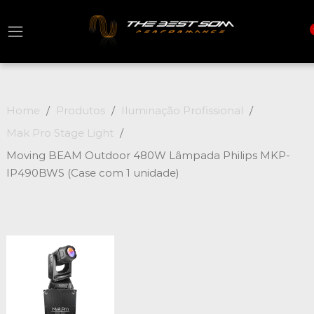
Home
Produtos
Iluminação Profissional
Mak Pro Stage Light
Moving BEAM Outdoor 480W Lâmpada Philips MKP-
IP490BWS (Case com 1 unidade)