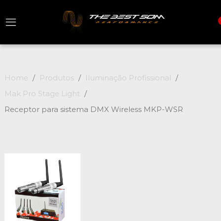
Home
Produtos
Iluminação Profissional
Mak Pro Stage Light
Receptor para sistema DMX Wireless MKP-WSR