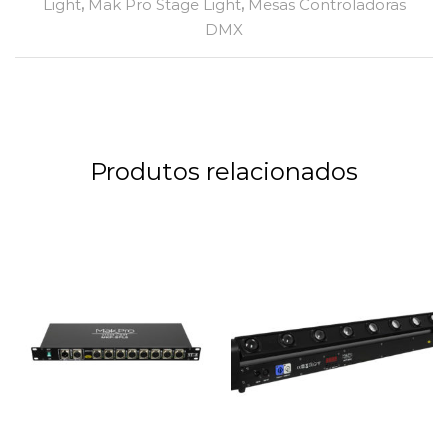
Light
,
Mak Pro Stage Light
,
Mesas Controladoras
DMX
Produtos relacionados