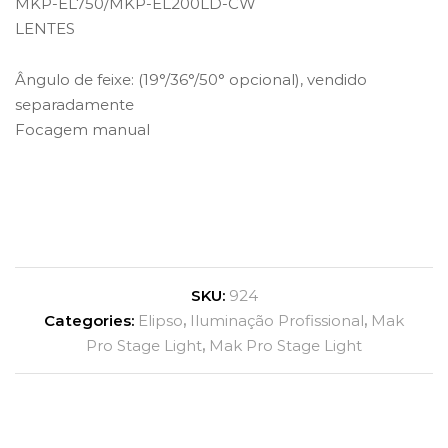
MKP-EL750/MKP-EL200LD-CW
LENTES
Ângulo de feixe: (19°/36°/50° opcional), vendido
separadamente
Focagem manual
SKU:
924
Categories:
Elipso
,
Iluminação Profissional
,
Mak
Pro Stage Light
,
Mak Pro Stage Light