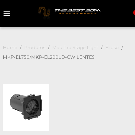
Home
Produtos
Mak Pro Stage Light
Elipso
MKP-EL750/MKP-EL200LD-CW LENTES