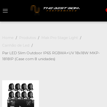
Home
Produtos
Mak Pro Stage Light
Canhão de Led
Par LED Slim Outdoor IP65 RGBWA+UV 18x18W MKP-
1818IP (Case com 8 unidades)