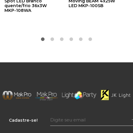
Spot LED Branco
Moving BEAM 4x25W
quente/frio 36x3W
LED MKP-100SB
MKP-108WA
Cadastre-se!