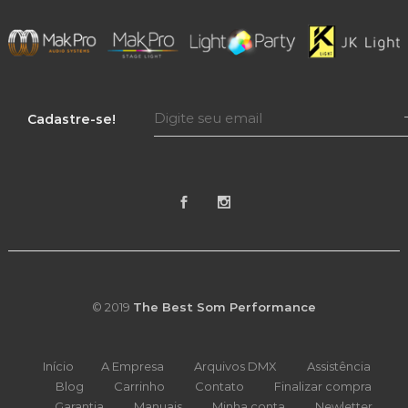
Cadastre-se!
© 2019
The Best Som Performance
Início
A Empresa
Arquivos DMX
Assistência
Blog
Carrinho
Contato
Finalizar compra
Garantia
Manuais
Minha conta
Newletter