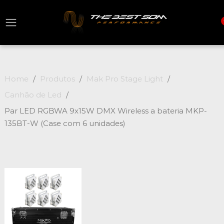
Home
Produtos
Mak Pro Stage Light
Canhão de Led
Par LED RGBWA 9x15W DMX Wireless a bateria MKP-
135BT-W (Case com 6 unidades)