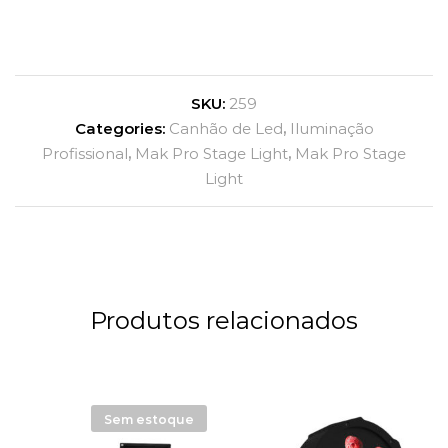
SKU:
259
Categories:
Canhão de Led
,
Iluminação
Profissional
,
Mak Pro Stage Light
,
Mak Pro Stage
Light
Produtos relacionados
Sem estoque