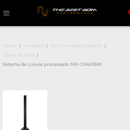
Home
Produtos
Mak Pro Audio Systems
Caixas de Som
Sistema de coluna processado MK-CA600MX