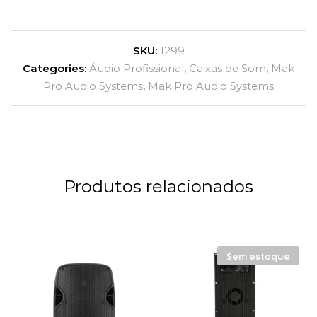
SKU:
1299
Categories:
Áudio Profissional
,
Caixas de Som
,
Mak
Pro Audio Systems
,
Mak Pro Audio Systems
Produtos relacionados
Sem estoque