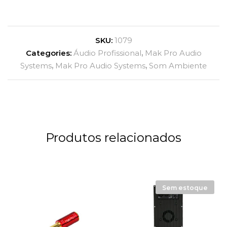
SKU:
1079
Categories:
Áudio Profissional
,
Mak Pro Audio
Systems
,
Mak Pro Audio Systems
,
Som Ambiente
Produtos relacionados
Sem estoque