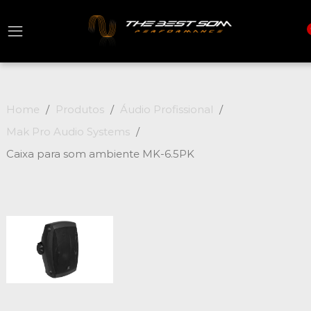
Home
Produtos
Áudio Profissional
Mak Pro Audio Systems
Caixa para som ambiente MK-6.5PK