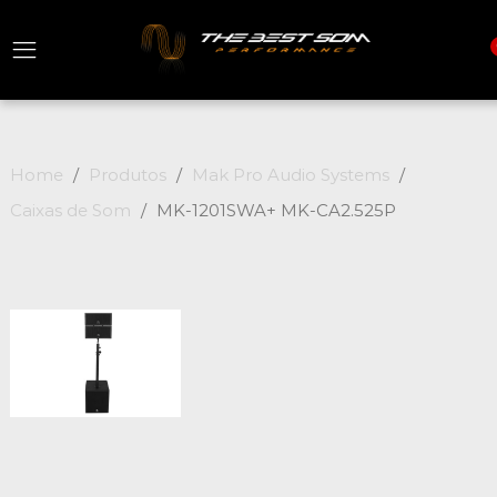
Home
Produtos
Mak Pro Audio Systems
Caixas de Som
MK-1201SWA+ MK-CA2.525P