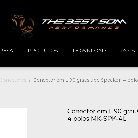
RESA
PRODUTOS
DOWNLOAD
ASSIS
Conectores
Conector em L 90 graus tipo Speakon 4 pol
Conector em L 90 grau
4 polos MK-SPK-4L