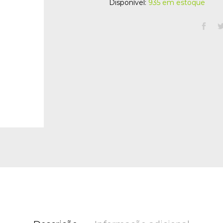
Disponível:
935 em estoque