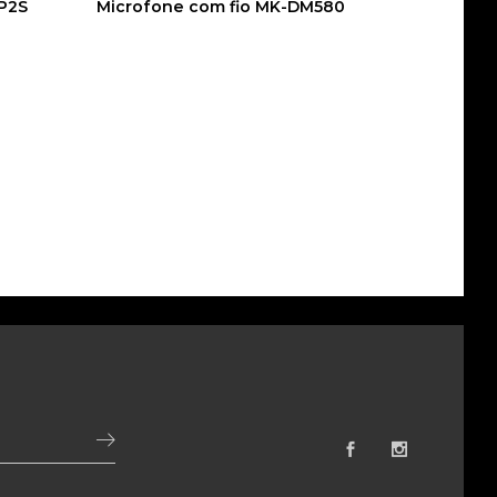
-P2S
Microfone com fio MK-DM580
Caixa pa