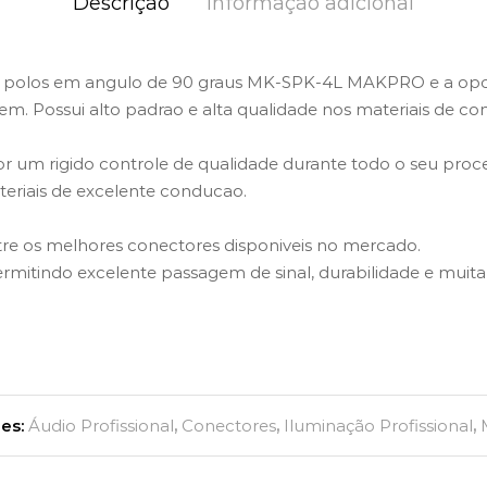
Descrição
Informação adicional
 4 polos em angulo de 90 graus MK-SPK-4L MAKPRO e a opc
m. Possui alto padrao e alta qualidade nos materiais de c
um rigido controle de qualidade durante todo o seu proce
eriais de excelente conducao.
re os melhores conectores disponiveis no mercado.
mitindo excelente passagem de sinal, durabilidade e muita 
ies:
Áudio Profissional
,
Conectores
,
Iluminação Profissional
,