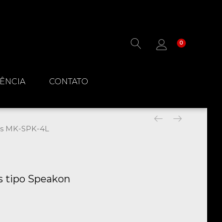
0
TÊNCIA
CONTATO
os MK-SPK-4L
s tipo Speakon